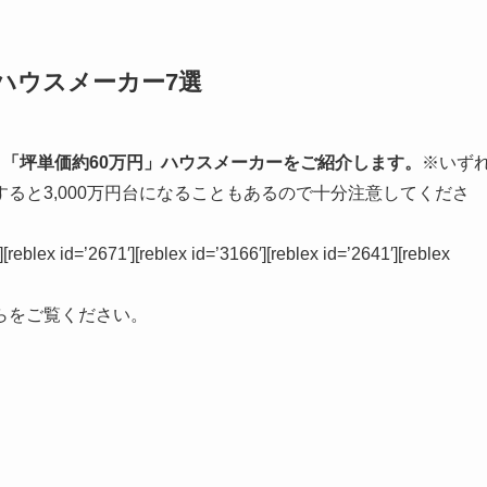
のハウスメーカー7選
る、「坪単価約60万円」ハウスメーカーをご紹介します。
※いず
ると3,000万円台になることもあるので十分注意してくださ
][reblex id=’2671′][reblex id=’3166′][reblex id=’2641′][reblex
らをご覧ください。