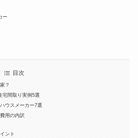
カー
目次
な家？
文住宅間取り実例5選
のハウスメーカー7選
る費用の内訳
ポイント