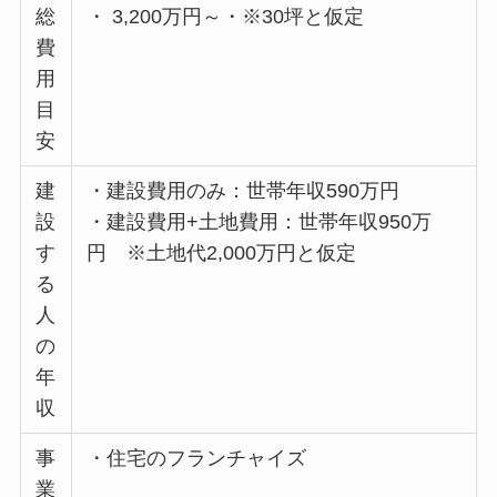
総
・ 3,200万円～・※30坪と仮定
費
用
目
安
建
・建設費用のみ：世帯年収590万円
設
・建設費用+土地費用：世帯年収950万
す
円 ※土地代2,000万円と仮定
る
人
の
年
収
事
・住宅のフランチャイズ
業