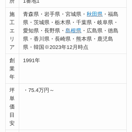
所
1番地1
施
青森県・岩手県・宮城県・
秋田県
・福島
工
県・茨城県・栃木県・千葉県・岐阜県・
エ
愛知県・長野県・
島根県
・広島県・徳島
リ
県・香川県・長崎県・熊本県・鹿児島
ア
県・韓国※2023年12月時点
創
1991年
業
年
坪
・75.4万円～
単
価
目
安