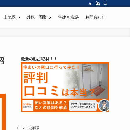
土地探し
外観・間取り
宅建合格記
お問合わせ
紹
最新の独占取材！！
豆知識