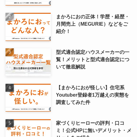
まかろにおの正体！学歴・経歴・
月間売上（MEGURIE）などをご
紹介！
型式適合認定ハウスメーカーの一
覧！メリットと型式適合認定につ
いて徹底解説
【まかろにおが怪しい】住宅系
Youtuber登録者1万越えの実態を
調査してみた件
家づくりヒーローの評判・口コ
ミ！公式HPに無いデメリット・メ